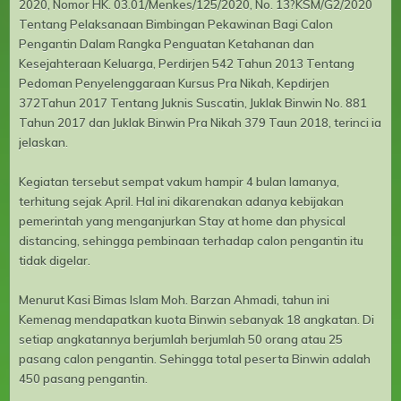
2020, Nomor HK. 03.01/Menkes/125/2020, No. 13?KSM/G2/2020
Tentang Pelaksanaan Bimbingan Pekawinan Bagi Calon
Pengantin Dalam Rangka Penguatan Ketahanan dan
Kesejahteraan Keluarga, Perdirjen 542 Tahun 2013 Tentang
Pedoman Penyelenggaraan Kursus Pra Nikah, Kepdirjen
372Tahun 2017 Tentang Juknis Suscatin, Juklak Binwin No. 881
Tahun 2017 dan Juklak Binwin Pra Nikah 379 Taun 2018, terinci ia
jelaskan.
Kegiatan tersebut sempat vakum hampir 4 bulan lamanya,
terhitung sejak April. Hal ini dikarenakan adanya kebijakan
pemerintah yang menganjurkan Stay at home dan physical
distancing, sehingga pembinaan terhadap calon pengantin itu
tidak digelar.
Menurut Kasi Bimas Islam Moh. Barzan Ahmadi, tahun ini
Kemenag mendapatkan kuota Binwin sebanyak 18 angkatan. Di
setiap angkatannya berjumlah berjumlah 50 orang atau 25
pasang calon pengantin. Sehingga total peserta Binwin adalah
450 pasang pengantin.