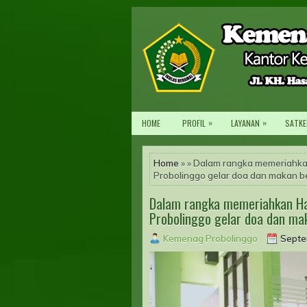
»
»
HOME
PROFIL
LAYANAN
SATKE
Home
» » Dalam rangka memeriahkan
Probolinggo gelar doa dan makan 
Dalam rangka memeriahkan Har
Probolinggo gelar doa dan m
Kemenag Probolinggo
Septe