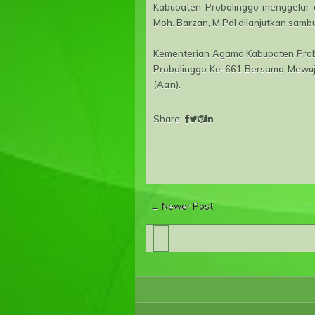
Kabuoaten Probolinggo menggelar 
Moh. Barzan, M.PdI dilanjutkan sam
Kementerian Agama Kabupaten Prob
Probolinggo Ke-661 Bersama Mewuju
(Aan).
Share:
← Newer Post